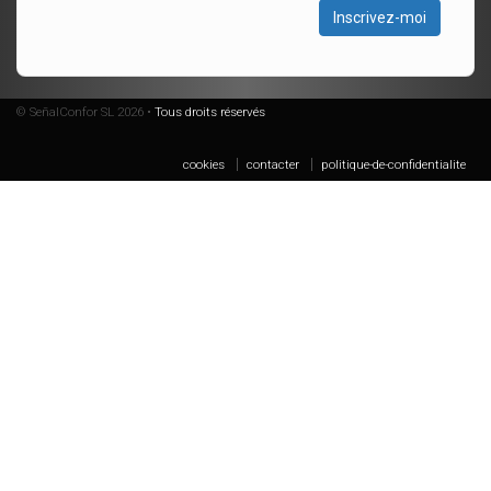
Inscrivez-moi
© SeñalConfor SL 2026 •
Tous droits réservés
cookies
contacter
politique-de-confidentialite