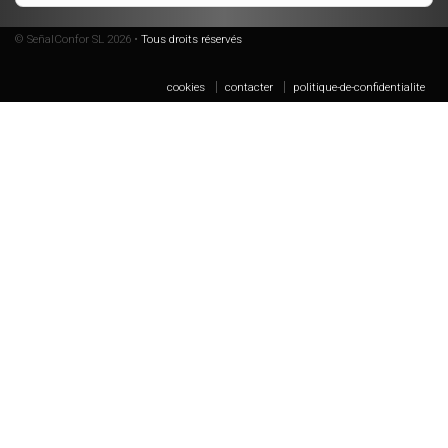
© SeñalConfor SL 2026 •
Tous droits réservés
cookies
contacter
politique-de-confidentialite