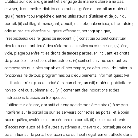
L'utilisateur déclare, garantit et s'engage de manière claire à ne pas
envoyer, transmettre, distribuer ou publier grâce au portail un matériel
qui (i) restreint ou empêche d'autres utilisateurs d'utiliser et de jouir du
portail; (ii) est illégal, menaçant, abusif, nuisible, calomnieux, diffamatoire,
odieux, raciste, obscène, vulgaire, offensant, pornographique,
irrespectueux des religions ou indécent; (iii) constitue ou peut constituer
des faits donnant lieu à des réclamations civiles ou criminelles; (iv) lèse,
viole, plagie ou enfreint les droits de tierces parties, en incluant les droits
de propriété intellectuelle et industrielle; (v) contient un virus ou d'autres
composants nuisibles capables d'interrompre, de détruire ou de limiter la
fonctionnalité de tous programmes ou d'équipements informatiques; (vi)
l'utilisateur n'est pas autorisé à transmettre, un (vii) matériel publicitaire
non sollicité ou subliminal, ou (viii) contenant des indications et des
instructions fausses ou trompeuses.
L'utilisateur déclare, garantit et s’engage de manière claire (i) à ne pas
interférer sur le portail ou sur les serveurs connectés au portail et à obéir
aux requêtes, systèmes et procédures du portail; (ii) de ne pas obtenir
d'accès non autorisé à d'autres systèmes au travers du portail; (iii) de ne
pas influer sur le portail de façon à ce qu'il soit négativement affecté dans