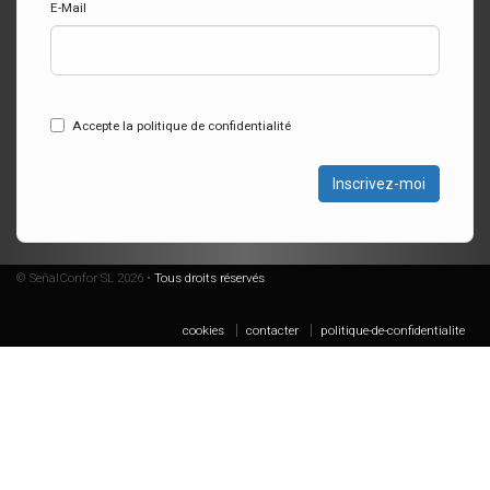
E-Mail
Accepte la politique de confidentialité
Inscrivez-moi
© SeñalConfor SL 2026 •
Tous droits réservés
cookies
contacter
politique-de-confidentialite