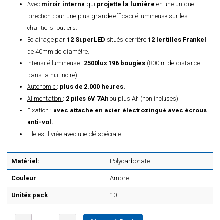
Avec
miroir interne
qui
projette la lumière
en une unique
direction pour une plus grande efficacité lumineuse sur les
chantiers routiers.
Eclairage par
12 SuperLED
situés derrière
12 lentilles Frankel
de 40mm de diamètre.
Intensité lumineuse
:
2500lux 196 bougies
(800 m de distance
dans la nuit noire).
Autonomie
:
plus de 2.000 heures.
Alimentation
:
2 piles 6V 7Ah
ou plus Ah (non incluses).
Fixation
:
avec attache en acier électrozingué avec écrous
anti-vol.
Elle est livrée avec une clé spéciale.
Matériel:
Polycarbonate
Couleur
Ambre
Unités pack
10