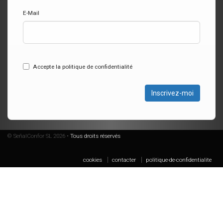
E-Mail
Accepte la politique de confidentialité
Inscrivez-moi
© SeñalConfor SL 2026 •
Tous droits réservés
cookies
contacter
politique-de-confidentialite