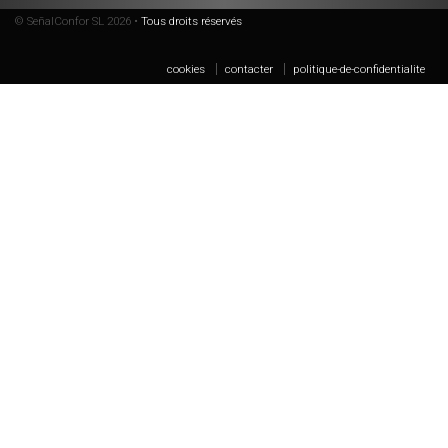
© SeñalConfor SL 2026 •
Tous droits réservés
cookies
contacter
politique-de-confidentialite