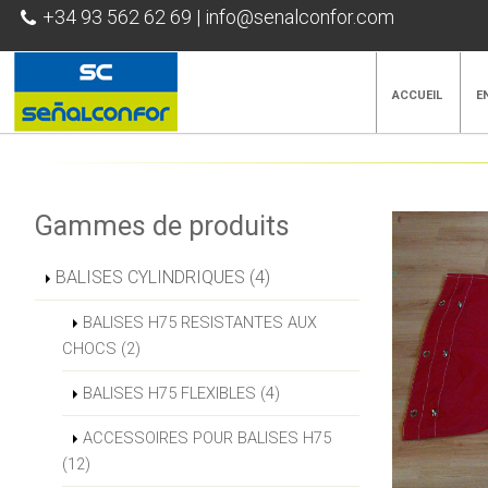
+34 93 562 62 69
|
info@senalconfor.com
ACCUEIL
E
Gammes de produits
BALISES CYLINDRIQUES (4)
BALISES H75 RESISTANTES AUX
CHOCS (2)
BALISES H75 FLEXIBLES (4)
ACCESSOIRES POUR BALISES H75
(12)