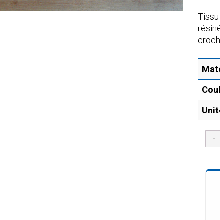
Tissu
résin
croche
Maté
Coul
Unit