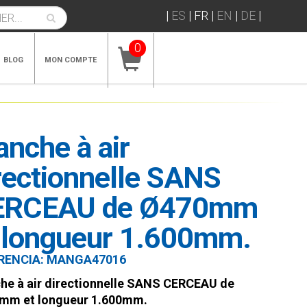
|
ES
|
FR
|
EN
|
DE
|
0
BLOG
MON COMPTE
nche à air
rectionnelle SANS
ERCEAU de Ø470mm
 longueur 1.600mm.
RENCIA:
MANGA47016
e à air directionnelle SANS CERCEAU de
mm et longueur 1.600mm.