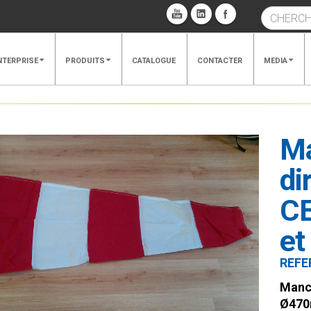
NTERPRISE
PRODUITS
CATALOGUE
CONTACTER
MEDIA
Ma
di
C
et
REFE
Manch
Ø470