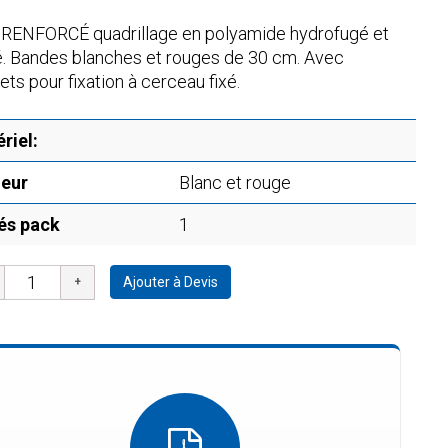
 RENFORCÉ quadrillage en polyamide hydrofugé et
é. Bandes blanches et rouges de 30 cm. Avec
ts pour fixation à cerceau fixé.
riel:
eur
Blanc et rouge
és pack
1
Ajouter à Devis