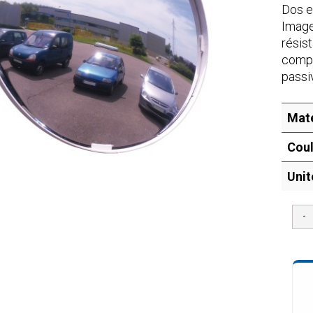
Dos e
Image
résist
compr
passi
Maté
Coul
Unit