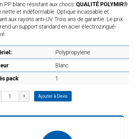
n PP blanc résistant aux chocs.
QUALITÉ POLYMIR®
 nette et indéformable. Optique incassable et
ant aux rayons anti-UV. Trois ans de garantie. Le prix
end un support standard en acier électrozingué-
vé.
riel:
Polypropylene
eur
Blanc
és pack
1
Ajouter à Devis