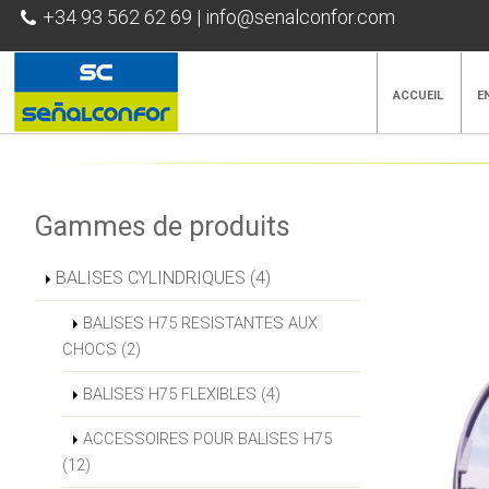
+34 93 562 62 69
|
info@senalconfor.com
ACCUEIL
E
Gammes de produits
BALISES CYLINDRIQUES (4)
BALISES H75 RESISTANTES AUX
CHOCS (2)
BALISES H75 FLEXIBLES (4)
ACCESSOIRES POUR BALISES H75
(12)