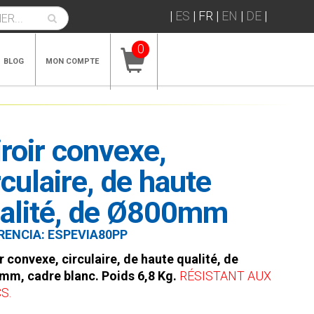
|
ES
|
FR
|
EN
|
DE
|
0
BLOG
MON COMPTE
roir convexe,
rculaire, de haute
alité, de Ø800mm
RENCIA:
ESPEVIA80PP
r convexe, circulaire, de haute qualité, de
m, cadre blanc. Poids 6,8 Kg.
RÉSISTANT AUX
S.