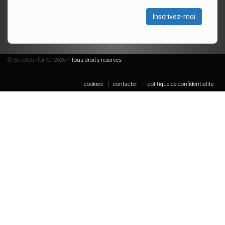
Inscrivez-moi
© SeñalConfor SL 2026 •
Tous droits réservés
cookies
contacter
politique-de-confidentialite