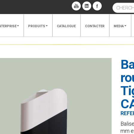
NTERPRISE
PRODUITS
CATALOGUE
CONTACTER
MEDIA
Ba
ro
Ti
C
REFE
Balis
mm en