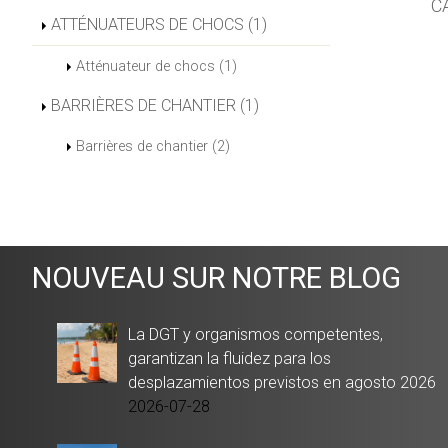
C
ATTÉNUATEURS DE CHOCS (1)
Atténuateur de chocs (1)
BARRIÈRES DE CHANTIER (1)
Barrières de chantier (2)
NOUVEAU SUR NOTRE BLOG
La DGT y organismos competentes,
garantizan la fluidez para los
desplazamientos previstos en agosto 2026
2026-07-28