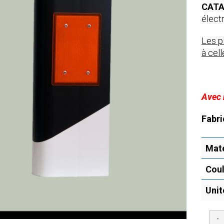
CATA
élect
Les p
à cell
Avec 
Fabri
Maté
Coul
Unit