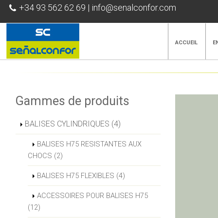
+34 93 562 62 69
|
info@senalconfor.com
ACCUEIL
E
Gammes de produits
BALISES CYLINDRIQUES (4)
BALISES H75 RESISTANTES AUX
CHOCS (2)
BALISES H75 FLEXIBLES (4)
ACCESSOIRES POUR BALISES H75
(12)