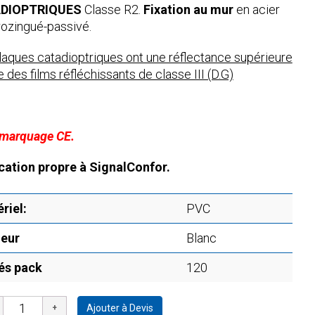
DIOPTRIQUES
Classe R2.
Fixation au mur
en acier
rozingué-passivé.
laques catadioptriques ont une réflectance supérieure
e des films réfléchissants de classe III (D.G)
marquage CE.
cation propre à SignalConfor.
riel:
PVC
eur
Blanc
és pack
120
Ajouter à Devis