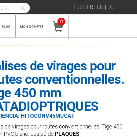
|
ES
|
FR
|
EN
|
DE
|
0
BLOG
MON COMPTE
lises de virages pour
utes conventionnelles.
ge 450 mm
ATADIOPTRIQUES
RENCIA:
HITOCONV45MUCAT
es de virages pour routes conventionnelles. Tige 450
 PVC blanc. Équipé de
PLAQUES