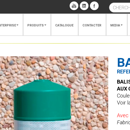
NTERPRISE
PRODUITS
CATALOGUE
CONTACTER
MEDIA
B
REFE
BALI
AUX 
Couleu
Voir l
Avec C
Fabri