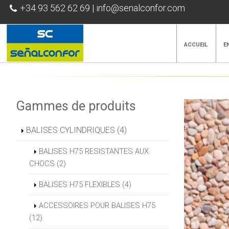
+34 93 562 62 69
|
info@senalconfor.com
ACCUEIL
E
Gammes de produits
BALISES CYLINDRIQUES (4)
BALISES H75 RESISTANTES AUX
CHOCS (2)
BALISES H75 FLEXIBLES (4)
ACCESSOIRES POUR BALISES H75
(12)