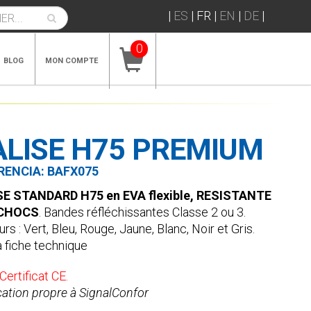
|
ES
|
FR
|
EN
|
DE
|
0
BLOG
MON COMPTE
ALISE H75 PREMIUM
RENCIA:
BAFX075
SE STANDARD H75 en EVA flexible, RESISTANTE
CHOCS
. Bandes réfléchissantes Classe 2 ou 3.
rs : Vert, Bleu, Rouge, Jaune, Blanc, Noir et Gris.
a fiche technique
ertificat CE.
cation propre à SignalConfor