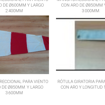
O DE Ø600MM Y LARGO
CON ARO DE Ø850MM 
2.400MM
3.000MM.
RECCIONAL PARA VIENTO
RÓTULA GIRATORIA PA
O DE Ø850MM. Y LARGO
CON ARO Y LONGITUD 
3.600MM