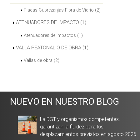
Placas Cubrezanjas Fibra de Vidrio (2)
ATENUADORES DE IMPACTO (1)
Atenuadores de impactos (1)
VALLA PEATONAL O DE OBRA (1)
Vallas de obra (2)
NUEVO EN NUESTRO BLOG
La DGT y organismos competentes,
garantizan la fluidez para los
desplazamientos previstos en agosto 2026