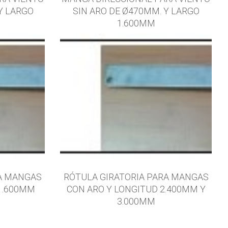
Y LARGO
SIN ARO DE Ø470MM. Y LARGO
1.600MM
RA MANGAS
RÓTULA GIRATORIA PARA MANGAS
1.600MM
CON ARO Y LONGITUD 2.400MM Y
3.000MM