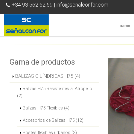
+34 93 562 62 69
|
info@senalconfor.com
INICIO
Gama de productos
BALIZAS CILÍNDRICAS H75 (4)
Balizas H75 Resistentes al Atropello
(2)
Balizas H75 Flexibles (4)
Accesorios de Balizas H75 (12)
Postes flexibles urbanos (3)