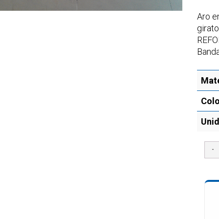
Aro e
girat
REFOR
Banda
Mate
Colo
Uni