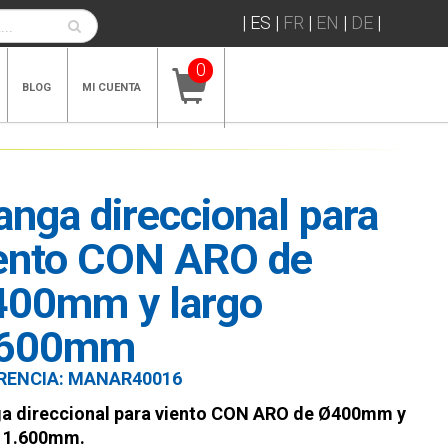
|
ES
|
FR
|
EN
|
DE
|
0
BLOG
MI CUENTA
nga direccional para
ento CON ARO de
00mm y largo
.600mm
RENCIA:
MANAR40016
a direccional para viento CON ARO de Ø400mm y
o 1.600mm.