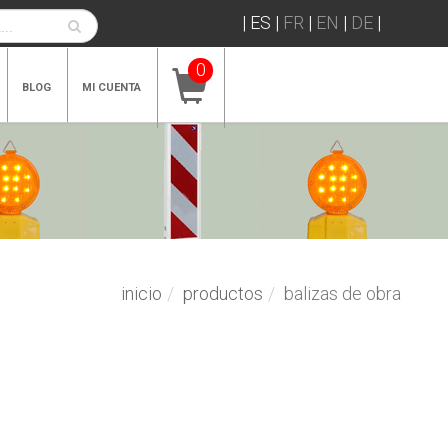
|
ES
|
FR
|
EN
|
DE
|
0
BLOG
MI CUENTA
inicio
productos
balizas de obra