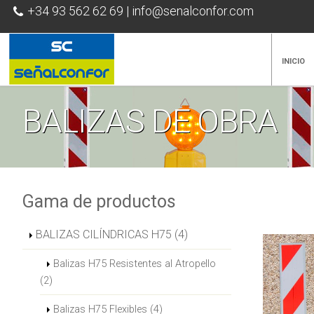
+34 93 562 62 69
|
info@senalconfor.com
INICIO
BALIZAS DE OBRA
Gama de productos
BALIZAS CILÍNDRICAS H75 (4)
Balizas H75 Resistentes al Atropello
(2)
Balizas H75 Flexibles (4)