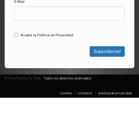
E-Mail
Acepta la Politica de Privacidad
Subscribirme!
© SeñalConfor SL 2026 •
Todos los derechos reservados.
cookies
contacto
politica-de-privacidad