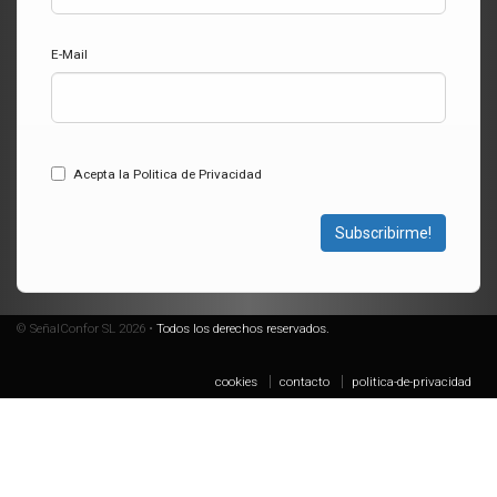
E-Mail
Acepta la Politica de Privacidad
Subscribirme!
© SeñalConfor SL 2026 •
Todos los derechos reservados.
cookies
contacto
politica-de-privacidad