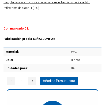
Las placas catadióptricas tienen una reflectancia superior al film
reflectante de clase III (D.G)
Con marcado CE.
Fabricación propia SEÑALCONFOR.
Material:
PVC
Color
Blanco
Unidades pack
84
Añadir a Presupuesto