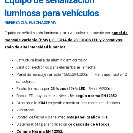
Equipo de señalización
luminosa para vehículos
REFERENCIA:
FLECHA23PMV
Equipo de señalización luminosa para vehículos compuesto por
panel de
mensaje variable (PMV), FLECHA de 23 FOCOS LED y 2 rotativos.
Todo de alta intensidad lumínica.
Estructura ligera de aluminio anticorrosión.
Bastidor electrónico para elevar/bajar la flecha.
Panel de mensaje variable 1560x294x200mm. Mensajes hasta 12
caracteres.
Flecha formada por
23 focos
(17+6)
LED
L8H de Ø200mm.
Focos LED muy potentes: Nivel
L8H según norma EN12352.
Gracias a la
KR41
es posible mostrar seis mensajes distintos
2 rotativos.
Control de flecha y panel mediante
panel gráfico TFT.
Sistema KR41 para formación de
cascada de 6 focos.
Cumple Norma EN 12352.