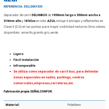
REFERENCIA:
DELI2041333
Separador de carril
DELINBUS
de
1930mm largo x 350mm ancho x
310mm alto
y
18 kilos
en color
AZUL
.Incluye 4 anclajes y reflectantes en
Clase 3 (D.G) en las puntas para mayor visibilidad nocturna.Otros colores
disponibles: amarillo,granito gris,verde.
Ligero
Fácil instalación
Infranqueable
Se utiliza como separador de carril bus, para delimitar
zonas especiales en vados, parkings, centros
comerciales,empresas,carreteras,etc.
Fabricación propia SEÑALCONFOR.
Material:
Polietileno