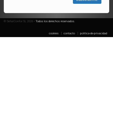
© SeñalConfor SL 2026 •
Todos los derechos reservados.
cookies
contacto
politica-de-privacidad