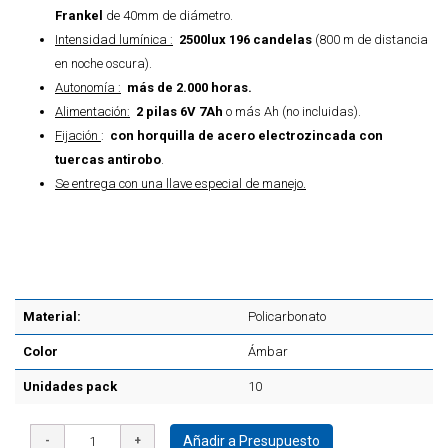
Frankel
de 40mm de diámetro.
Intensidad lumínica :
2500lux 196 candelas
(800 m de distancia
en noche oscura).
Autonomía :
más de 2.000 horas.
Alimentación:
2 pilas 6V 7Ah
o más Ah (no incluidas).
Fijación
:
con horquilla de acero electrozincada con
tuercas antirobo
.
Se entrega con una llave especial de manejo.
Material:
Policarbonato
Color
Ámbar
Unidades pack
10
Añadir a Presupuesto