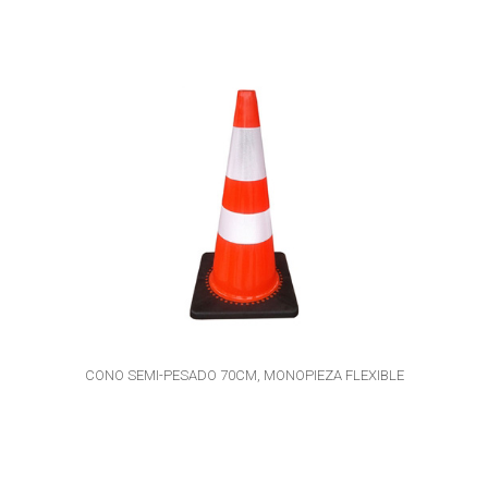
CONO SEMI-PESADO 70CM, MONOPIEZA FLEXIBLE