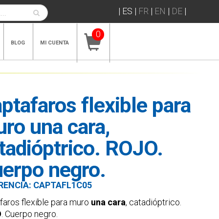
|
ES
|
FR
|
EN
|
DE
|
0
BLOG
MI CUENTA
ptafaros flexible para
ro una cara,
tadióptrico. ROJO.
erpo negro.
RENCIA:
CAPTAFL1C05
faros flexible para muro
una cara
, catadióptrico.
O
. Cuerpo negro.