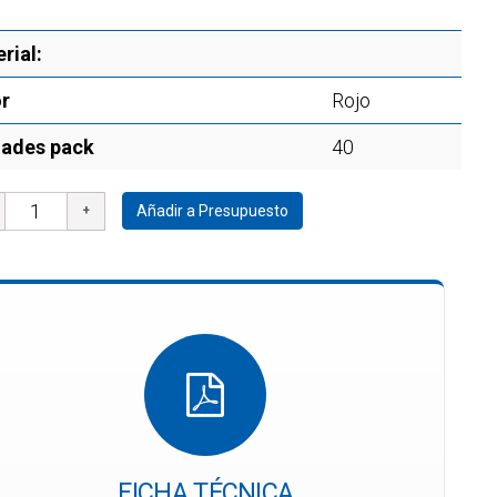
rial:
r
Rojo
dades pack
40
Añadir a Presupuesto
FICHA TÉCNICA