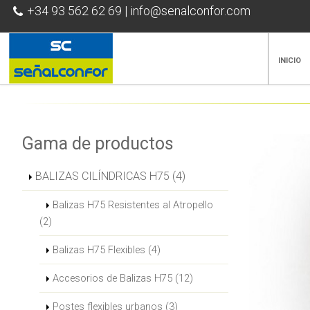
+34 93 562 62 69
|
info@senalconfor.com
INICIO
Gama de productos
BALIZAS CILÍNDRICAS H75 (4)
Balizas H75 Resistentes al Atropello
(2)
Balizas H75 Flexibles (4)
Accesorios de Balizas H75 (12)
Postes flexibles urbanos (3)