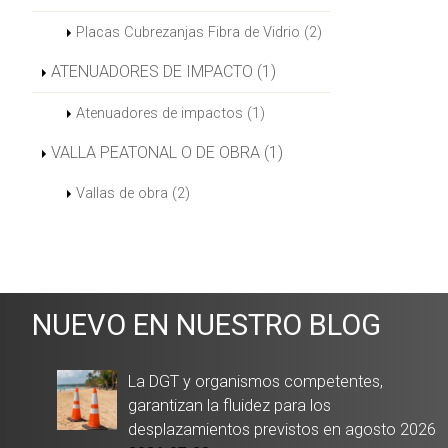
Placas Cubrezanjas Fibra de Vidrio (2)
ATENUADORES DE IMPACTO (1)
Atenuadores de impactos (1)
VALLA PEATONAL O DE OBRA (1)
Vallas de obra (2)
NUEVO EN NUESTRO BLOG
La DGT y organismos competentes,
garantizan la fluidez para los
desplazamientos previstos en agosto 2026