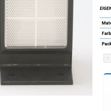
EIGE
Mate
Far
Pack