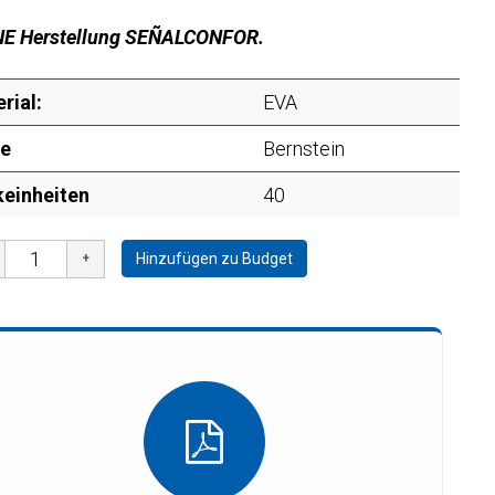
NE Herstellung SEÑALCONFOR.
rial:
EVA
be
Bernstein
einheiten
40
Hinzufügen zu Budget