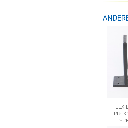
ANDER
FLEXI
RÜCK
SC