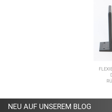
FLEXI
R
NEU AUF UNSEREM BLOG