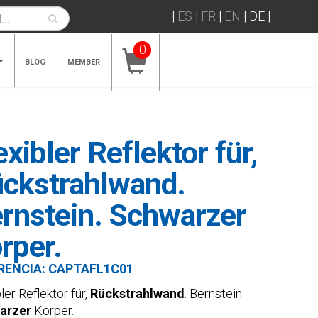
|
ES
|
FR
|
EN
|
DE
|
0
BLOG
MEMBER
exibler Reflektor für,
ckstrahlwand.
rnstein. Schwarzer
rper.
RENCIA:
CAPTAFL1C01
ler Reflektor für,
Rückstrahlwand
. Bernstein.
arzer
Körper.