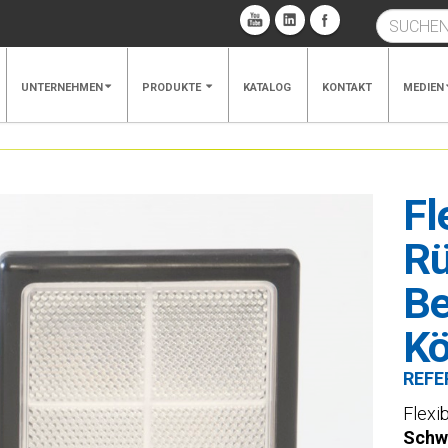
UNTERNEHMEN
PRODUKTE
KATALOG
KONTAKT
MEDIEN
Fl
Rü
Be
Kö
REFE
Flexib
Schw